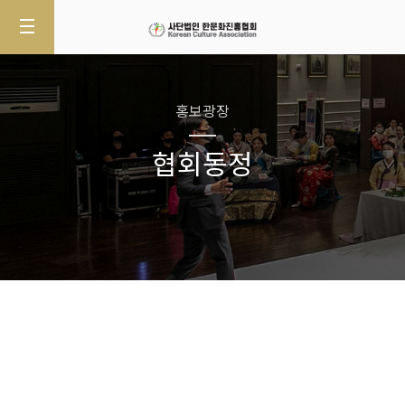
홍보광장
협회동정