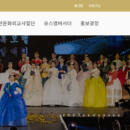
로그인
회원가입
한문화외교사절단
유스앰버서더
홍보광장