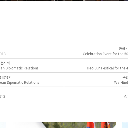
한국 
2013
Celebration Event for the 50
념 전시회
rean Diplomatic Relations
Heo-Jun Festical for the 
념 음악회
주
rean Dipomatic Relations
Year-End
013
Gl