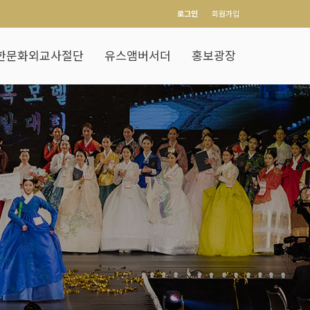
로그인
회원가입
한문화외교사절단
유스앰버서더
홍보광장