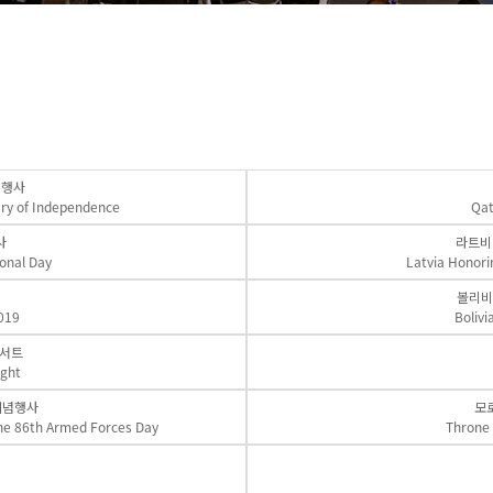
 행사
ary of Independence
Qat
사
라트비
onal Day
Latvia Honori
볼리비
019
Bolivi
콘서트
ight
기념행사
모
he 86th Armed Forces Day
Throne 