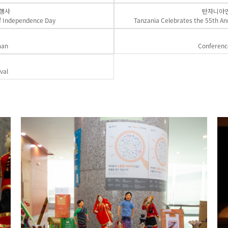
 행사
탄자니아연
f Independence Day
Tanzania Celebrates the 55th Ann
man
Conference
val