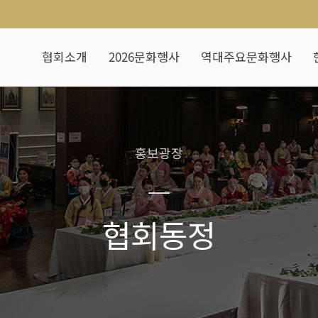
협회소개
2026문화행사
역대주요문화행사
홍보광장
협회동정