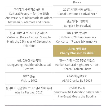
Korea
과테말라 수교기념 콘서트
2017 세계의상페스티벌
Cultural Program for the 55th
Global Costume Festival 2017
Anniversary of Diplomatic Relations
방글라데시 영화제
between Guatemala and Korea
Bangla Film Festival
한국 · 베트남 수교25주년 패션쇼
UN 합창단콘서트
Vietnam · Korea Fashion Show to
UN Choir's 70th Anniversary
Mark the 25th Year of Diplomatic
Concerts 「Peace & Harmony」
Relations
마사회 벚꽃축제
Cherry Blossom Festival
문경전통찻사발축제
한국 · 이란 수교55주년 패션쇼
Mungyeong Traditional Chasabal
Iranian Cultural Night 2017: Iran ·
Festival
Korea Fashion Show
DMZ 방문
ASAS 자선무도회
Visit to DMZ
ASAS Charity Ball 2017
간다라 전시회
볼리비아 신년행사 2017 알라시따 축제
Gandhara Art Exhibition : Alexander
Alasita Festival 2017
the Great Meets the Buddha