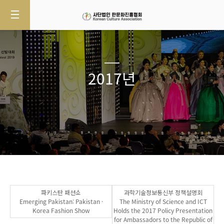
2017년
파키스탄 패션쇼
과학기술정보통신부 정책설명회
Emerging Pakistan: Pakistan ·
The Ministry of Science and ICT
Korea Fashion Show
Holds the 2017 Policy Presentation
for Ambassadors to the Republic of